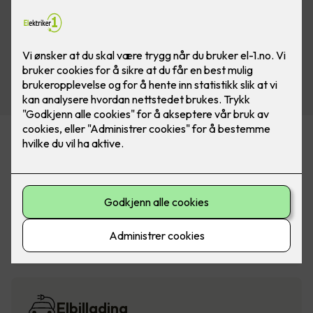
Alarm og sikkerhet
Belysning
Elbillading