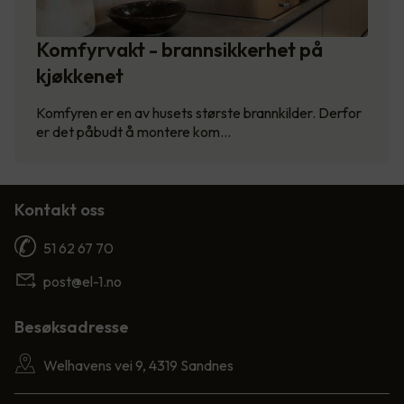
Komfyrvakt - brannsikkerhet på
kjøkkenet
Komfyren er en av husets største brannkilder. Derfor
er det påbudt å montere kom…
Kontakt oss
51 62 67 70
post@el-1.no
Besøksadresse
Welhavens vei 9, 4319 Sandnes