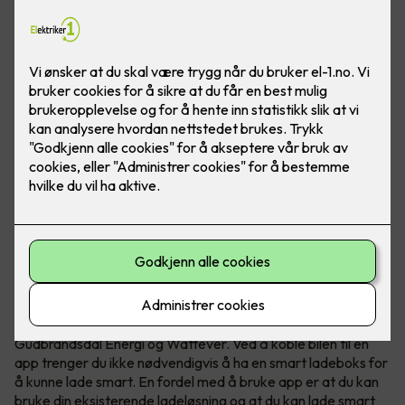
Hvis du lader elbilen når strømmen er billigst kan du spare
mye penger. Om elbilen din støtter det kan du lade smart
ved kun å bruke en app.
Smart elbillading - hele døgnet
I dag finnes det mange ladeløsninger som Tibber,
Gudbrandsdal Energi og Wattever. Ved å koble bilen til en
app trenger du ikke nødvendigvis å ha en smart ladeboks for
å kunne lade smart. En fordel med å bruke app er at du kan
bruke din eksisterende ladeløsning og at du kan lade smart