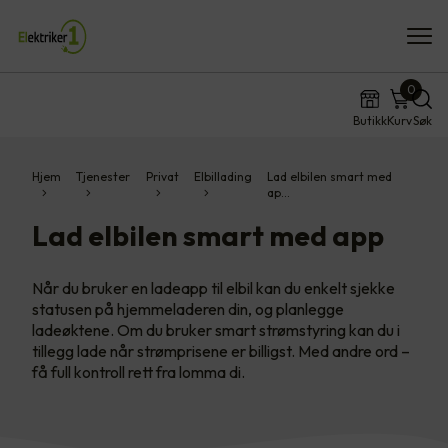
0
Butikk
Kurv
Søk
Hjem
Tjenester
Privat
Elbillading
Lad elbilen smart med
ap…
Lad elbilen smart med app
Når du bruker en ladeapp til elbil kan du enkelt sjekke
statusen på hjemmeladeren din, og planlegge
ladeøktene. Om du bruker smart strømstyring kan du i
tillegg lade når strømprisene er billigst. Med andre ord –
få full kontroll rett fra lomma di.