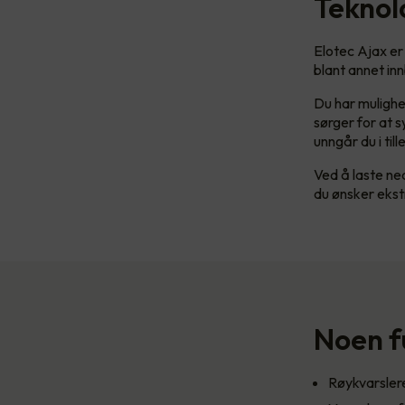
Teknolo
Elotec Ajax er
blant annet in
Du har mulighe
sørger for at s
unngår du i ti
Ved å laste ne
du ønsker ekst
Noen f
Røykvarsle