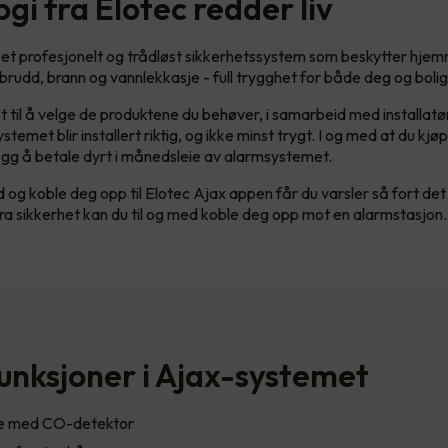
gi fra Elotec redder liv
 et profesjonelt og trådløst sikkerhetssystem som beskytter hjem
nbrudd, brann og vannlekkasje - full trygghet for både deg og bolig
t til å velge de produktene du behøver, i samarbeid med installatø
ystemet blir installert riktig, og ikke minst trygt. I og med at du kj
llegg å betale dyrt i månedsleie av alarmsystemet.
d og koble deg opp til Elotec Ajax appen får du varsler så fort de
ra sikkerhet kan du til og med koble deg opp mot en alarmstasjon
unksjoner i Ajax-systemet
re med CO-detektor