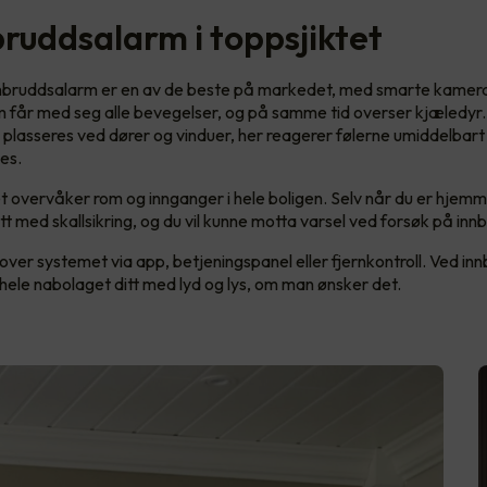
bruddsalarm i toppsjiktet
nnbruddsalarm er en av de beste på markedet, med smarte kamer
 får med seg alle bevegelser, og på samme tid overser kjæledyr
 plasseres ved dører og vinduer, her reagerer følerne umiddelbart
es.
overvåker rom og innganger i hele boligen. Selv når du er hjemm
t med skallsikring, og du vil kunne motta varsel ved forsøk på inn
l over systemet via app, betjeningspanel eller fjernkontroll. Ved inn
hele nabolaget ditt med lyd og lys, om man ønsker det.