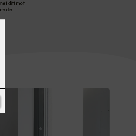
met ditt mot
en din.