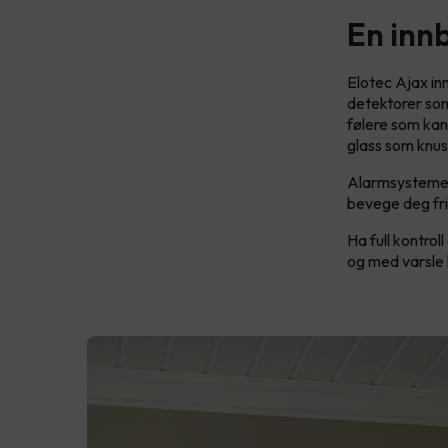
En inn
Elotec Ajax i
detektorer som
følere som kan
glass som knus
Alarmsystemet 
bevege deg frit
Ha full kontrol
og med varsle 