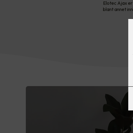
Elotec Ajax er
blant annet in