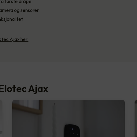
ra første dråpe
amera og sensorer
ksjonalitet
tec Ajax her.
Elotec Ajax