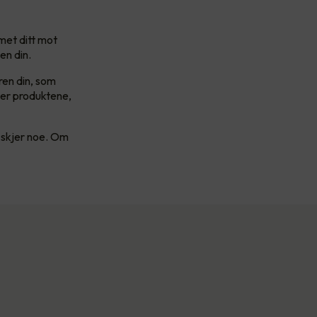
met ditt mot
en din.
ren din, som
øper produktene,
t skjer noe. Om
.