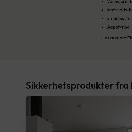
Vannalarm f
Innbrudds-k
Smarthusfun
Appstyring
Les mer om Elo
Sikkerhetsprodukter fra 