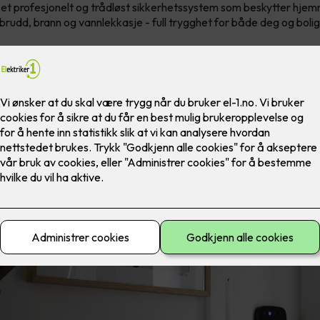
 et profesjonelt og trådløst sikkerhetssystem som beskytter hjem
nbrudd, brann og vannlekkasje - full trygghet for både deg og bolig