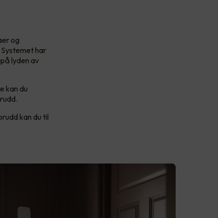
aer og
. Systemet har
 på lyden av
e kan du
brudd.
brudd kan du til