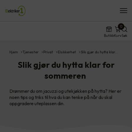
0
Butikk
Kurv
Søk
Hjem
Tjenester
Privat
Elsikkerhet
Slik gjør du hytta klar…
Slik gjør du hytta klar for
sommeren
Drømmer du om jacuzzi og utekjøkken på hytta? Her er
noen tips og triks til hva du kan tenke på når du skal
oppgradere uteplassen din.