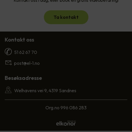
Kontakt oss i dag, eller book en gratis videobefaring!
Ta kontakt
Kontakt oss
51 62 67 70
post@el-1.no
Besøksadresse
Welhavens vei 9, 4319 Sandnes
Org.no 996 086 283