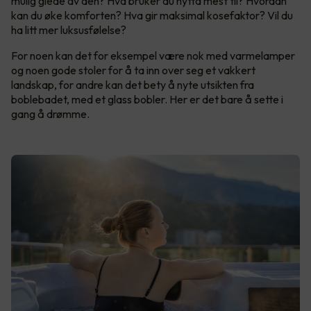
mulig glede av den? Hva bruker du hytta mest til? Hvordan
kan du øke komforten? Hva gir maksimal kosefaktor? Vil du
ha litt mer luksusfølelse?
For noen kan det for eksempel være nok med varmelamper
og noen gode stoler for å ta inn over seg et vakkert
landskap, for andre kan det bety å nyte utsikten fra
boblebadet, med et glass bobler. Her er det bare å sette i
gang å drømme.