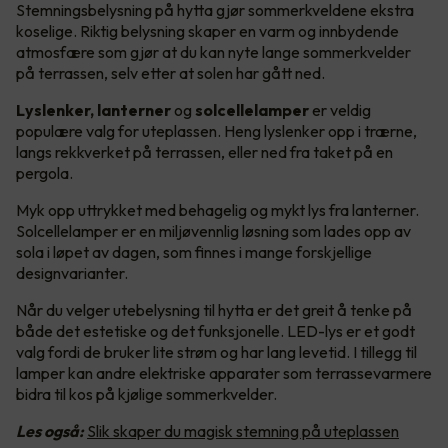
Stemningsbelysning på hytta gjør sommerkveldene ekstra
koselige. Riktig belysning skaper en varm og innbydende
atmosfære som gjør at du kan nyte lange sommerkvelder
på terrassen, selv etter at solen har gått ned.
Lyslenker, lanterner
og
solcellelamper
er veldig
populære valg for uteplassen. Heng lyslenker opp i trærne,
langs rekkverket på terrassen, eller ned fra taket på en
pergola.
Myk opp uttrykket med behagelig og mykt lys fra lanterner.
Solcellelamper er en miljøvennlig løsning som lades opp av
sola i løpet av dagen, som finnes i mange forskjellige
designvarianter.
Når du velger utebelysning til hytta er det greit å tenke på
både det estetiske og det funksjonelle. LED-lys er et godt
valg fordi de bruker lite strøm og har lang levetid. I tillegg til
lamper kan andre elektriske apparater som terrassevarmere
bidra til kos på kjølige sommerkvelder.
Les også:
Slik skaper du magisk stemning på uteplassen