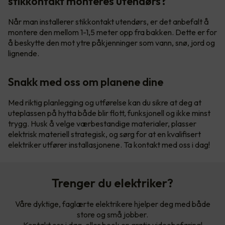
stikkontakt monteres utendørs?
Når man installerer stikkontakt utendørs, er det anbefalt å
montere den mellom 1-1,5 meter opp fra bakken. Dette er for
å beskytte den mot ytre påkjenninger som vann, snø, jord og
lignende.
Snakk med oss om planene dine
Med riktig planlegging og utførelse kan du sikre at deg at
uteplassen på hytta både blir flott, funksjonell og ikke minst
trygg. Husk å velge værbestandige materialer, plasser
elektrisk materiell strategisk, og sørg for at en kvalifisert
elektriker utfører installasjonene. Ta kontakt med oss i dag!
Trenger du elektriker?
Våre dyktige, faglærte elektrikere hjelper deg med både
store og små jobber.