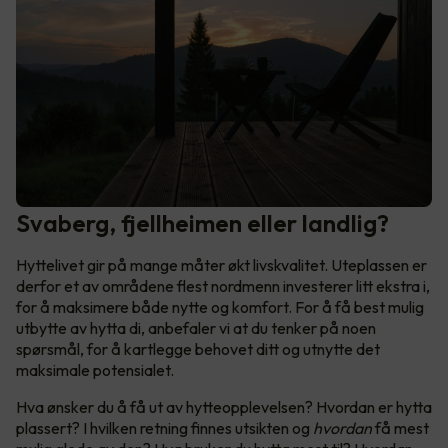
Svaberg, fjellheimen eller landlig?
Hyttelivet gir på mange måter økt livskvalitet. Uteplassen er
derfor et av områdene flest nordmenn investerer litt ekstra i,
for å maksimere både nytte og komfort. For å få best mulig
utbytte av hytta di, anbefaler vi at du tenker på noen
spørsmål, for å kartlegge behovet ditt og utnytte det
maksimale potensialet.
Hva ønsker du å få ut av hytteopplevelsen? Hvordan er hytta
plassert? I hvilken retning finnes utsikten og
hvordan
få mest