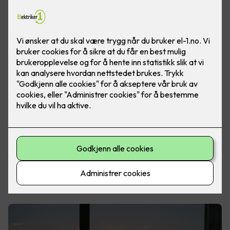
De fleste av oss drømmer om en hytte man kan nyte hele
året. Uavhengig om du har en hytte i skjærgården, i landlige
omgivelser eller på fjellet med utsikt over fjellheimen, er
fellesnevneren den samme. Norske hytteeiere elsker rett og
slett å sitte ute på terrassen, for å nyte utsikten og naturen.
Les også:
Drømmer du om en smart hytte?