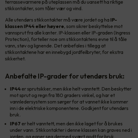
terrassevarmere på uteplassen må du uansett ha riktige
stikkontakter, som tåler vær og vind.
Alle utendørs stikkontakter må være jordet og ha
IP-
klassen IP44 eller høyere
, som sikrer beskyttelse mot
vannsprut fra alle kanter. IP-klassen eller IP-graden (Ingress
Protection), forteller noe om stikkontaktens evne til å tåle
vann, støv og lignende. Det anbefales i tillegg at
stikkontaktene har en innebygd jordfeilbryter, for ekstra
sikkerhet.
Anbefalte IP-grader for utendørs bruk:
IP44
er sprutsikker, men ikke helt vanntett. Den beskytter
mot sprut og regn fra 180 graders vinkel, og har et
vannledersystem som sørger for at vannet ikke kommer
inn i de elektriske komponentene. Godkjent for utendørs
bruk.
IP67
er helt vanntett, men den ikke laget for å brukes
under vann. Stikkontakter i denne klassen kan graves ned i
jorden, og egner seg dermed svært godt for bruk