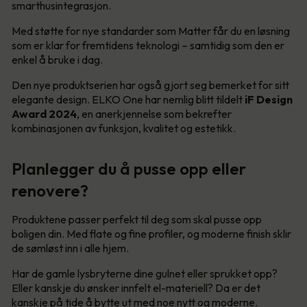
smarthusintegrasjon.
Med støtte for nye standarder som Matter får du en løsning
som er klar for fremtidens teknologi – samtidig som den er
enkel å bruke i dag.
Den nye produktserien har også gjort seg bemerket for sitt
elegante design. ELKO One har nemlig blitt tildelt
iF Design
Award 2024
, en anerkjennelse som bekrefter
kombinasjonen av funksjon, kvalitet og estetikk.
Planlegger du å pusse opp eller
renovere?
Produktene passer perfekt til deg som skal pusse opp
boligen din. Med flate og fine profiler, og moderne finish sklir
de sømløst inn i alle hjem.
Har de gamle lysbryterne dine gulnet eller sprukket opp?
Eller kanskje du ønsker innfelt el-materiell? Da er det
kanskje på tide å bytte ut med noe nytt og moderne.