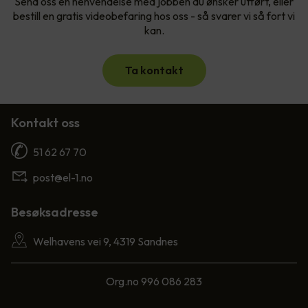
Send oss en henvendelse med jobben du ønsker utført, eller
bestill en gratis videobefaring hos oss - så svarer vi så fort vi
kan.
Ta kontakt
Kontakt oss
51 62 67 70
post@el-1.no
Besøksadresse
Welhavens vei 9, 4319 Sandnes
Org.no 996 086 283