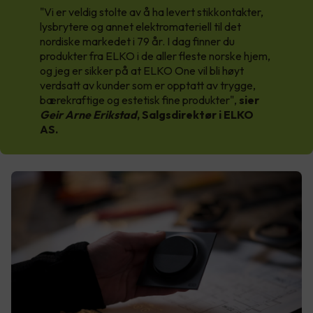
"Vi er veldig stolte av å ha levert stikkontakter,
lysbrytere og annet elektromateriell til det
nordiske markedet i 79 år. I dag finner du
produkter fra ELKO i de aller fleste norske hjem,
og jeg er sikker på at ELKO One vil bli høyt
verdsatt av kunder som er opptatt av trygge,
bærekraftige og estetisk fine produkter",
sier
Geir Arne Erikstad
, Salgsdirektør i ELKO
AS.