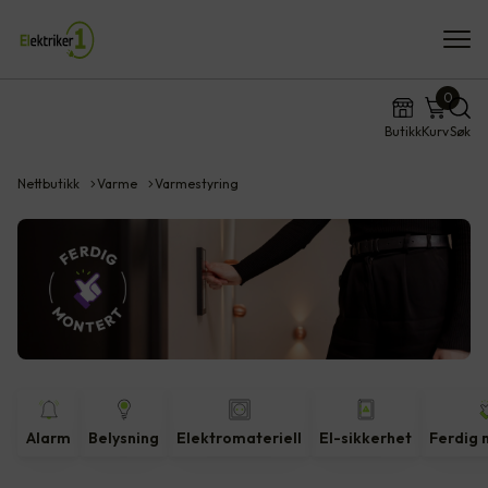
0
Butikk
Kurv
Søk
Nettbutikk
Varme
Varmestyring
Alarm
Belysning
Elektromateriell
El-sikkerhet
Ferdig 