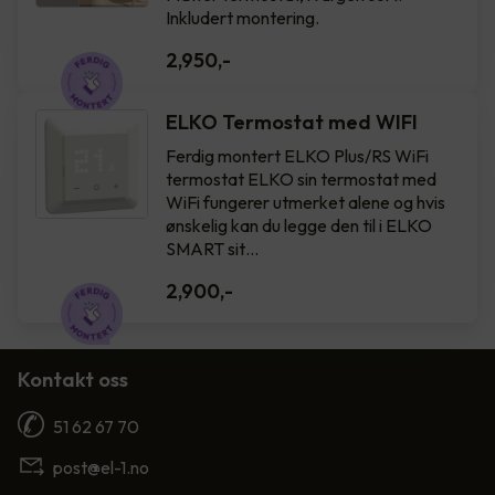
Inkludert montering.
2,950
,-
ELKO Termostat med WIFI
Ferdig montert ELKO Plus/RS WiFi
termostat ELKO sin termostat med
WiFi fungerer utmerket alene og hvis
ønskelig kan du legge den til i ELKO
SMART sit…
2,900
,-
Kontakt oss
51 62 67 70
post@el-1.no