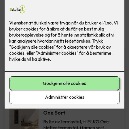
Vis flere
filtre
Bytte av termostat - ELKO
One Hvit
Bytte av termostat, til ELKO One
Matter termostat, i fargen hvit.
Inkludert montering.
2,850
,-
Bytte av termostat - ELKO
One Sort
Bytte av termostat, til ELKO One
Matter termostat, i fargen sort.