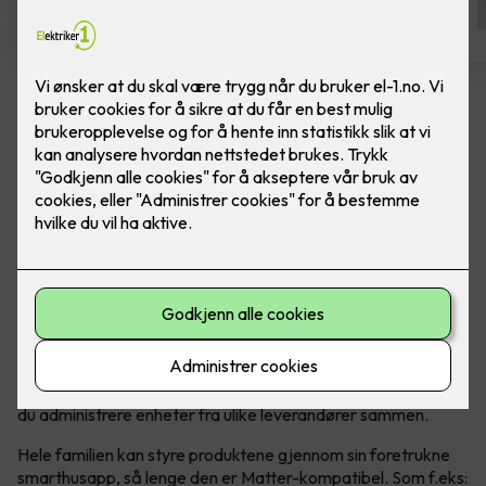
Bytte av termostat - ELKO One
Hvit
Bytte av termostat, til ELKO One Matter
termostat, i fargen hvit. Inkludert montering.
Den er rask og brukervennlig med forhåndsinnstillinger, og
den er enkel å installere og kontrollere. Du trenger ikke
internettforbindelse for å installere eller bruke termostatens
grunnleggende funksjoner. Når den er koblet til Matter, kan
du administrere enheter fra ulike leverandører sammen.
Hele familien kan styre produktene gjennom sin foretrukne
smarthusapp, så lenge den er Matter-kompatibel. Som f.eks: