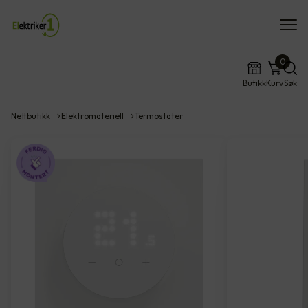
0
Butikk
Kurv
Søk
Nettbutikk
Elektromateriell
Termostater