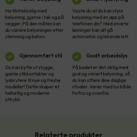
Ha tilstrekkelig med
Visste du at du kan styre
belysning, gjerne i tak og på
belysning med en app på
vegger. På den måten kan
telefonen din? Med smarte
du variere belysningen etter
løsninger kan alt gå
stemning og behov.
automatisk og lekende lett.
Gjennomført stil
Godt arbeidslys
Du kan bytte ut stygge,
På badet er det viktig med
gamle stikkontakter og
god og variert belysning, så
lysbrytere til nye og freshe
du kan utføre dine daglige
modeller! Dette skaper et
ritualer. Varier med lys både
helhetlig og moderne
forfra og ovenfra.
uttrykk.
Relaterte produkter