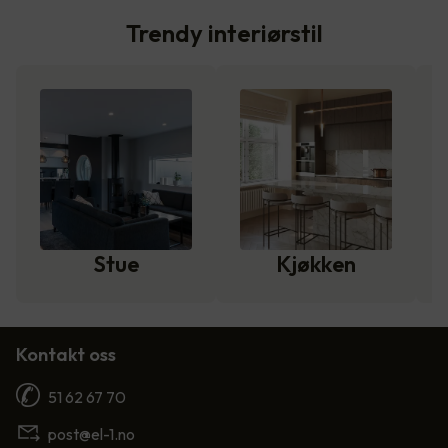
Trendy interiørstil
Stue
Kjøkken
Kontakt oss
51 62 67 70
post@el-1.no