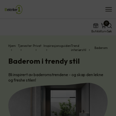
0
Butikk
Kurv
Søk
Hjem
Tjenester
Privat
Inspirasjonsguiden
Trend
Baderom
interiørstil
Baderom i trendy stil
Bli inspirert av baderomstrendene - og skap den lekne
og freshe stilen!