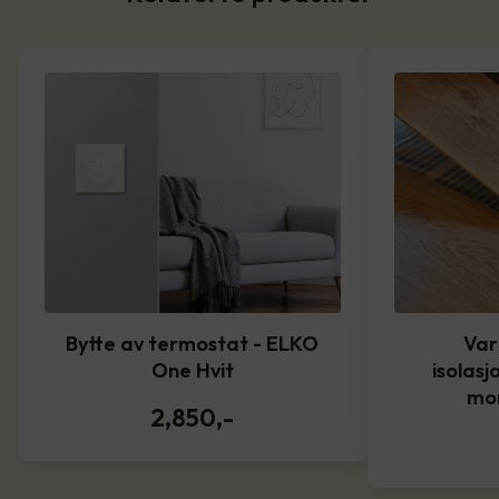
Bytte av termostat - ELKO
Var
One Hvit
isolasj
mo
2,850
,-