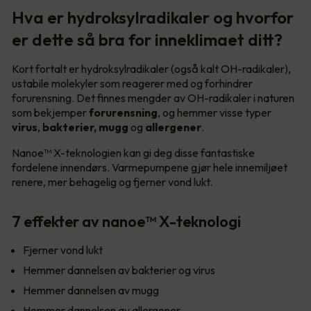
Hva er hydroksylradikaler og hvorfor
er dette så bra for inneklimaet ditt?
Kort fortalt er hydroksylradikaler (også kalt OH-radikaler),
ustabile molekyler som reagerer med og forhindrer
forurensning. Det finnes mengder av OH-radikaler i naturen
som bekjemper
forurensning
, og hemmer visse typer
virus
,
bakterier, mugg
og
allergener
.
Nanoe™ X-teknologien kan gi deg disse fantastiske
fordelene innendørs. Varmepumpene gjør hele innemiljøet
renere, mer behagelig og fjerner vond lukt.
7 effekter av nanoe™ X-teknologi
Fjerner vond lukt
Hemmer dannelsen av bakterier og virus
Hemmer dannelsen av mugg
Hemmer dannelsen av allergener