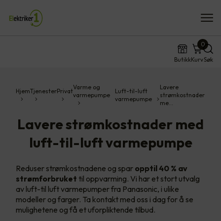
0
Butikk
Kurv
Søk
Varme og
Lavere
Hjem
Tjenester
Privat
Luft-til-luft
varmepumpe
strømkostnader
varmepumpe
me…
Lavere strømkostnader med
luft-til-luft varmepumpe
Reduser strømkostnadene og spar
opptil 40 % av
strømforbruket
til oppvarming. Vi har et stort utvalg
av luft-til luft varmepumper fra Panasonic, i ulike
modeller og farger. Ta kontakt med oss i dag for å se
mulighetene og få et uforpliktende tilbud.