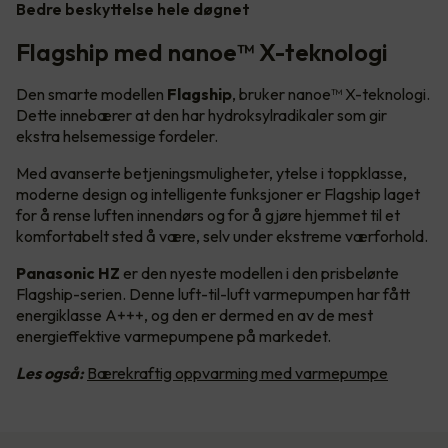
Bedre beskyttelse hele døgnet
Flagship med nanoe™ X-teknologi
Den smarte modellen
Flagship
, bruker nanoe™ X-teknologi.
Dette innebærer at den har hydroksylradikaler som gir
ekstra helsemessige fordeler.
Med avanserte betjeningsmuligheter, ytelse i toppklasse,
moderne design og intelligente funksjoner er Flagship laget
for å rense luften innendørs og for å gjøre hjemmet til et
komfortabelt sted å være, selv under ekstreme værforhold.
Panasonic HZ
er den nyeste modellen i den prisbelønte
Flagship-serien. Denne luft-til-luft varmepumpen har fått
energiklasse A+++, og den er dermed en av de mest
energieffektive varmepumpene på markedet.
Les også:
Bærekraftig oppvarming med varmepumpe