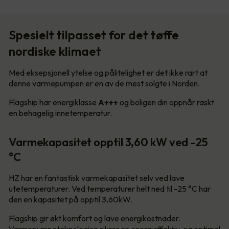
Spesielt tilpasset for det tøffe
nordiske klimaet
Med eksepsjonell ytelse og pålitelighet er det ikke rart at
denne varmepumpen er en av de mest solgte i Norden.
Flagship har energiklasse
A+++
og boligen din oppnår raskt
en behagelig innetemperatur.
Varmekapasitet opptil 3,60 kW ved -25
°C
HZ har en fantastisk varmekapasitet selv ved lave
utetemperaturer. Ved temperaturer helt ned til -25 °C har
den en kapasitet på opptil 3,60kW.
Flagship gir økt komfort og lave energikostnader.
Varmepumpeteknologien sikrer en energieffektiv, og optimal