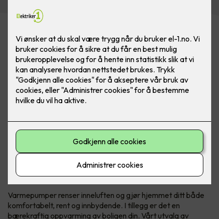
Panasonic Flagship finnes i både hvit og svart, og sklir
sømløst inn i interiøret. Da kan du være trygg på at du
alltid har ren luft og riktig temperatur.
Behagelig temperatur hele året
Varmepumper renser inneluften og gjør hjemmet ditt både
komfortabelt, rent og innbydende. I tillegg er det en
bærekraftig oppvarming av boligen din. Vårt utvalg av