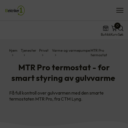
0
Butikk
Kurv
Søk
Hjem
Tjenester
Privat
Varme og varmepumpe
MTR Pro
termostat
MTR Pro termostat - for
smart styring av gulvvarme
Få full kontroll over gulvvarmen med den smarte
termostaten MTR Pro, fra CTM Lyng.