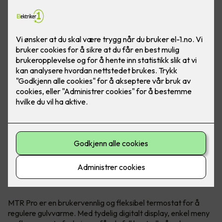
Hva er MTR Pro?
MTR Pro er en brukervennlig og fleksibel termostat for å
regulere gulvvarme. Med tydelig digitalt display, enkel meny