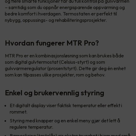
og flere smarte funksjoner får du full kontroll på gulvvarmen
– samtidig som du oppnår energisparende oppvarming og
bedre komfort i hverdagen. Termostaten er perfekt til
nybygg, oppussings- og rehabiliteringsprosjekter.
Hvordan fungerer MTR Pro?
MTR Pro er en kombinasjonsløsning som kan brukes både
som digital gulvtermostat (Celsius-styrt) og som
gulvvarmeregulator (prosentstyrt). Dette gir deg én enhet
som kan tilpasses ulike prosjekter, rom og behov.
Enkel og brukervennlig styring
Et digitalt display viser faktisk temperatur eller effekt i
rommet.
Styring med knapper og en enkel meny gjør det lett å
regulere temperatur.
Barnesikring (tastelås) gir ekstra trygghet i hjem med små