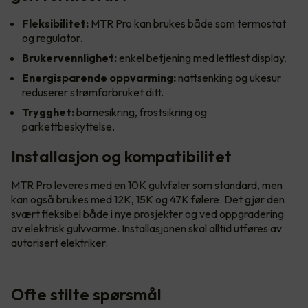
Fleksibilitet:
MTR Pro kan brukes både som termostat
og regulator.
Brukervennlighet:
enkel betjening med lettlest display.
Energisparende oppvarming:
nattsenking og ukesur
reduserer strømforbruket ditt.
Trygghet:
barnesikring, frostsikring og
parkettbeskyttelse.
Installasjon og kompatibilitet
MTR Pro leveres med en 10K gulvføler som standard, men
kan også brukes med 12K, 15K og 47K følere. Det gjør den
svært fleksibel både i nye prosjekter og ved oppgradering
av elektrisk gulvvarme. Installasjonen skal alltid utføres av
autorisert elektriker.
Ofte stilte spørsmål