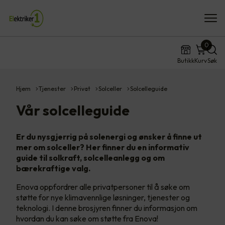
0
Butikk
Kurv
Søk
Hjem
Tjenester
Privat
Solceller
Solcelleguide
Vår solcelleguide
Er du nysgjerrig på solenergi og ønsker å finne ut
mer om solceller? Her finner du en informativ
guide til solkraft, solcelleanlegg og om
bærekraftige valg.
Enova oppfordrer alle privatpersoner til å søke om
støtte for nye klimavennlige løsninger, tjenester og
teknologi. I denne brosjyren finner du informasjon om
hvordan du kan søke om støtte fra Enova!