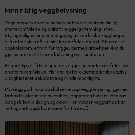
Finn riktig veggbelysning
Vegglamper kan løfte helhetsinntrykket i boligen din, gi
større romfølelse og bidra til hyggelig stemning i stua.
Stylingmulighetene er mange, og du kan bruke vegglamper
til å rette fokus på spesifikke områder i stua di. Stuen er et
oppholdsrom, et rom for hygge, dermed anbefaler vi at du
gjerne bruker litt lunere belysning enn i andre rom.
Et godt tips er å lyse opp frie vegger og mørke områder, for
en større romfølelse. Her kan du for eksempel bruke opplys
(uplights) eller dekorative og runde moonlights.
Planlegg godt hvor du skal sette opp veggbelysning, gjerne i
forhold til plassering av møbler, trapper og hjørner. Her kan
du også tenke design og dekor - en vakker vegglampe kan
rett og slett også bare være flott å se på.