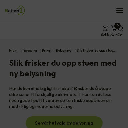
0
Butikk
Kurv
Søk
Hjem
Tjenester
Privat
Belysning
Slik frisker du opp stue…
Slik frisker du opp stuen med
ny belysning
Har du kun «the big light» i taket? Ønsker du å skape
ulike soner til forskjellige aktiviteter? Her kan du lese
noen gode tips til hvordan du kan friske opp stuen din
med riktig og moderne belysning.
Se vårt utvalg av belysning