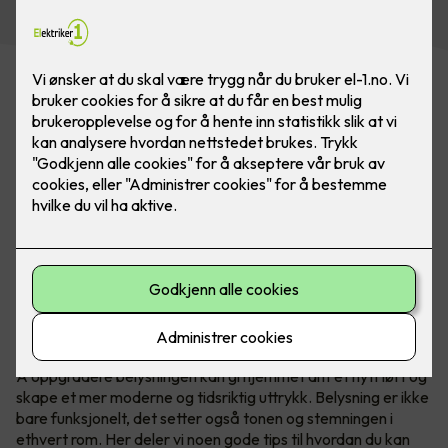
Belysning gjør mye for et rom, det skaper soner og
atmosfære. Med belysning er det kun fantasien som
stopper deg. Bilde: SG
Å oppgradere belysningen kan gi hjemmet ditt et nytt løft og
skape et mer moderne og tidsriktig uttrykk. Belysning er ikke
bare funksjonelt, det setter også tonen og stemningen i
ethvert rom. Her deler vi noen gode tips til hvordan du kan