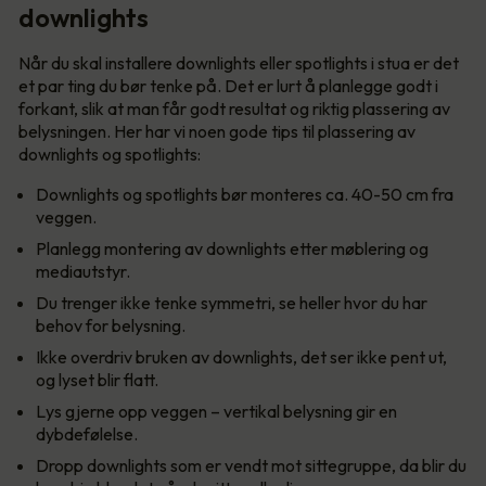
downlights
Når du skal installere downlights eller spotlights i stua er det
et par ting du bør tenke på. Det er lurt å planlegge godt i
forkant, slik at man får godt resultat og riktig plassering av
belysningen. Her har vi noen gode tips til plassering av
downlights og spotlights:
Downlights og spotlights bør monteres ca. 40-50 cm fra
veggen.
Planlegg montering av downlights etter møblering og
mediautstyr.
Du trenger ikke tenke symmetri, se heller hvor du har
behov for belysning.
Ikke overdriv bruken av downlights, det ser ikke pent ut,
og lyset blir flatt.
Lys gjerne opp veggen – vertikal belysning gir en
dybdefølelse.
Dropp downlights som er vendt mot sittegruppe, da blir du