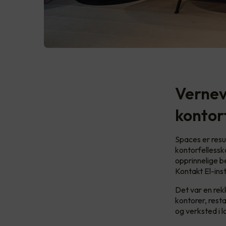
Vernev
kontor
Spaces er resu
kontorfellessk
opprinnelige b
Kontakt El-ins
Det var en rek
kontorer, rest
og verksted i l