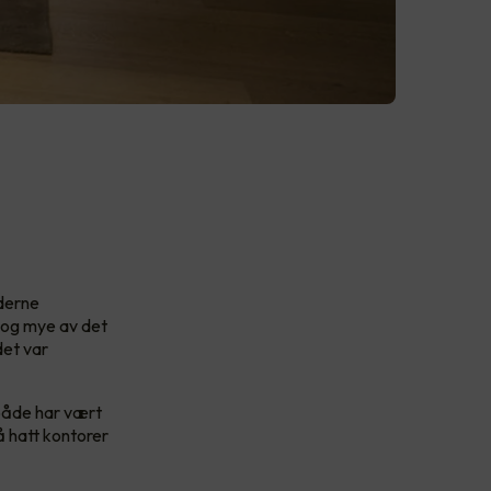
oderne
r og mye av det
det var
 både har vært
å hatt kontorer