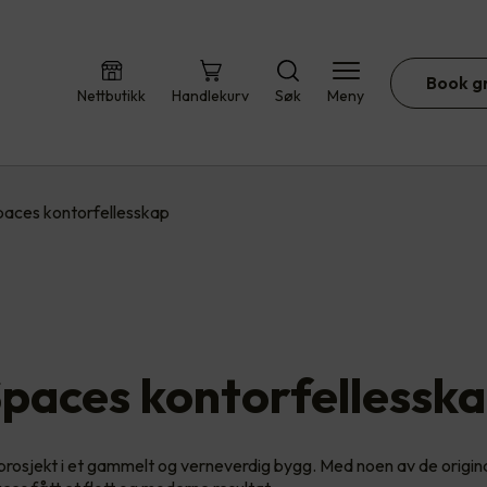
Book g
Nettbutikk
Handlekurv
Søk
Meny
paces kontorfellesskap
paces kontorfellessk
rosjekt i et gammelt og verneverdig bygg. Med noen av de origin