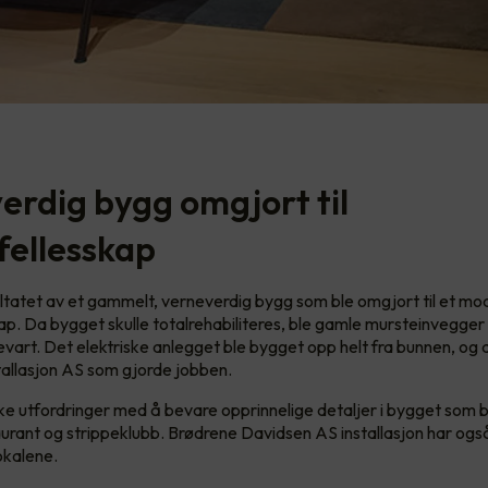
erdig bygg omgjort til
fellesskap
ltatet av et gammelt, verneverdig bygg som ble omgjort til et m
ap. Da bygget skulle totalrehabiliteres, ble gamle mursteinvegge
evart. Det elektriske anlegget ble bygget opp helt fra bunnen, og 
tallasjon AS som gjorde jobben.
ke utfordringer med å bevare opprinnelige detaljer i bygget som
aurant og strippeklubb. Brødrene Davidsen AS installasjon har ogs
okalene.