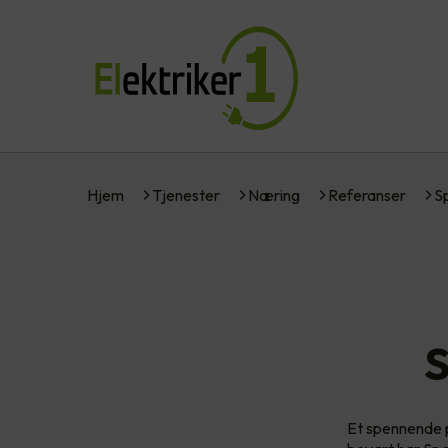
Hjem
Tjenester
Næring
Referanser
S
S
Et spennende p