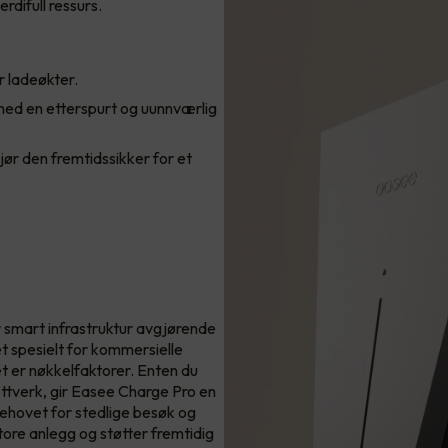
erdifull ressurs.
r ladeøkter.
 med en etterspurt og uunnværlig
ør den fremtidssikker for et
 smart infrastruktur avgjørende
t spesielt for kommersielle
et er nøkkelfaktorer. Enten du
nettverk, gir Easee Charge Pro en
behovet for stedlige besøk og
ore anlegg og støtter fremtidig