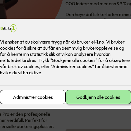
000 ladere med mer enn 99 % o
Den høye driftsikkerheten minimer
gjør det mulig for vårt supportte
støttes av en standard 5-års gar
 Pro er den profesjonelle
r verdifull. Perfekt for
mersielle parkeringsplasser.