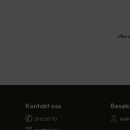
Våre d
Kontakt oss
Besøk
51 62 67 70
Welha
post@el-1.no