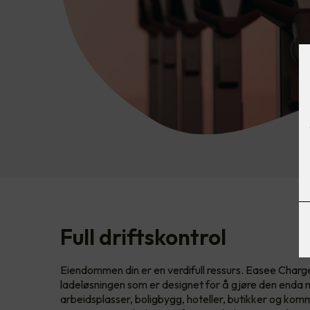
Full driftskontrol
Eiendommen din er en verdifull ressurs. Easee Charge
ladeløsningen som er designet for å gjøre den enda me
arbeidsplasser, boligbygg, hoteller, butikker og kom