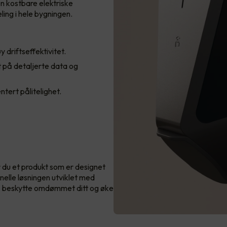
en kostbare elektriske
ling i hele bygningen.
 driftseffektivitet.
 på detaljerte data og
tert pålitelighet.
 du et produkt som er designet
nelle løsningen utviklet med
r å beskytte omdømmet ditt og øke