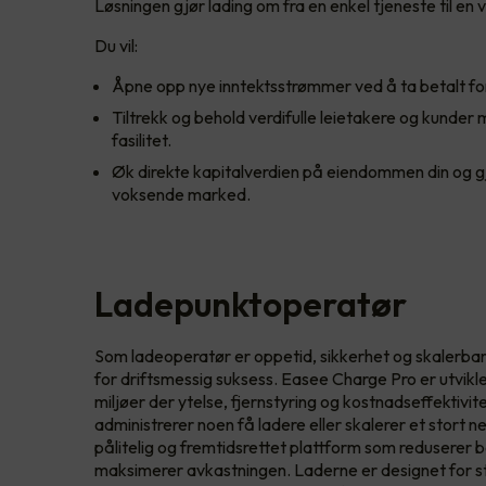
Løsningen gjør lading om fra en enkel tjeneste til en v
Du vil:
Åpne opp nye inntektsstrømmer ved å ta betalt fo
Tiltrekk og behold verdifulle leietakere og kunder
fasilitet.
Øk direkte kapitalverdien på eiendommen din og gj
voksende marked.
Ladepunktoperatør
Som ladeoperatør er oppetid, sikkerhet og skalerbar
for driftsmessig suksess. Easee Charge Pro er utvikle
miljøer der ytelse, fjernstyring og kostnadseffektivit
administrerer noen få ladere eller skalerer et stort 
pålitelig og fremtidsrettet plattform som reduserer 
maksimerer avkastningen. Laderne er designet for st