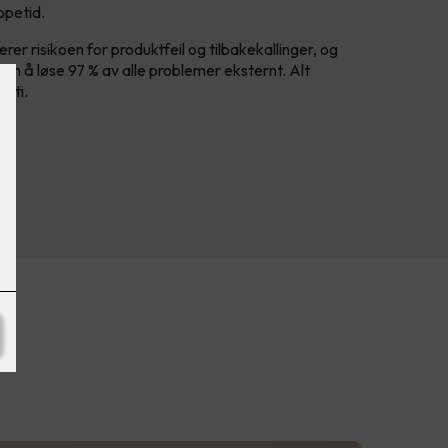
ppetid.
er risikoen for produktfeil og tilbakekallinger, og
am å løse 97 % av alle problemer eksternt. Alt
anti.