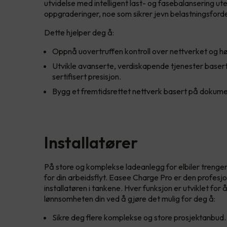
utvidelse med intelligent last- og fasebalansering ut
oppgraderinger, noe som sikrer jevn belastningsforde
Dette hjelper deg å:
Oppnå uovertruffen kontroll over nettverket og høy
Utvikle avanserte, verdiskapende tjenester basert
sertifisert presisjon.
Bygg et fremtidsrettet nettverk basert på dokumen
Installatører
På store og komplekse ladeanlegg for elbiler trenger
for din arbeidsflyt. Easee Charge Pro er den profesjo
installatøren i tankene. Hver funksjon er utviklet fo
lønnsomheten din ved å gjøre det mulig for deg å:
Sikre deg flere komplekse og store prosjektanbud.