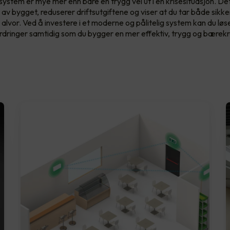
ystem er mye mer enn bare en trygg vei ut i en krisesituasjon. Det 
 av bygget, reduserer driftsutgiftene og viser at du tar både sikk
 alvor. Ved å investere i et moderne og pålitelig system kan du løs
rdringer samtidig som du bygger en mer effektiv, trygg og bærekr