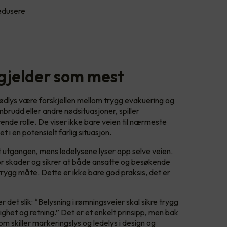
edusere
 gjelder som mest
nødlys være forskjellen mellom trygg evakuering og
brudd eller andre nødsituasjoner, spiller
ende rolle. De viser ikke bare veien til nærmeste
i en potensielt farlig situasjon.
 utgangen, mens ledelysene lyser opp selve veien.
r skader og sikrer at både ansatte og besøkende
 trygg måte. Dette er ikke bare god praksis, det er
et slik: “Belysning i rømningsveier skal sikre trygg
lighet og retning.” Det er et enkelt prinsipp, men bak
om skiller markeringslys og ledelys i design og