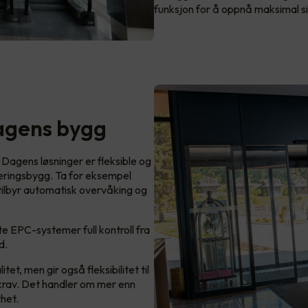
funksjon for å oppnå maksimal s
agens bygg
. Dagens løsninger er fleksible og
æringsbygg. Ta for eksempel
tilbyr automatisk overvåking og
e EPC-systemer full kontroll fra
d.
et, men gir også fleksibilitet til
 krav. Det handler om mer enn
rhet.