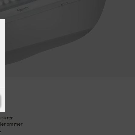
d
 sikrer
dler om mer
.