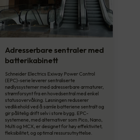
Adresserbare sentraler med
batterikabinett
Schneider Electrics Exiway Power Control
(EPC)-serie leverer sentraliserte
nødlyssystemer med adresserbare armaturer,
strømforsynt fra en hovedsentral med enkel
statusovervåking. Løsningen reduserer
vedlikehold ved å samle batteriene sentralt og
gir pålitelig drift selv i store bygg. EPC-
systemene, med alternativer som Pico, Nano,
Multi og MCX, er designet for høy effektivitet,
fleksibilitet, og optimal ressursutnyttelse.