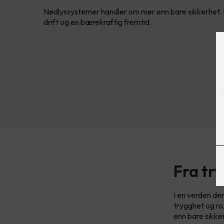
Nødlyssystemer handler om mer enn bare sikkerhet. De
drift og en bærekraftig fremtid.
Fra tr
I en verden der
trygghet og ro
enn bare sikker