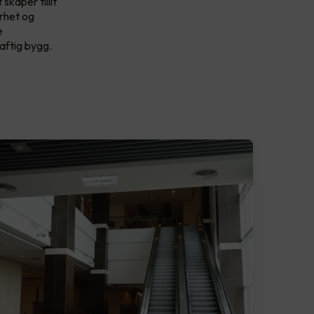
skaper tillit
erhet og
e
aftig bygg.