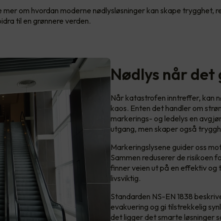
se mer om hvordan moderne nødlysløsninger kan skape trygghet, r
idra til en grønnere verden.
Nødlys når det
Når katastrofen inntreffer, kan 
kaos. Enten det handler om strøm
markerings- og ledelys en avgjør
utgang, men skaper også trygghet 
Markeringslysene guider oss mot
Sammen reduserer de risikoen fo
finner veien ut på en effektiv og
livsviktig.
Standarden NS-EN 1838 beskriver d
evakuering og gi tilstrekkelig syn
det ligger det smarte løsninger s