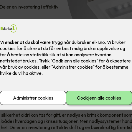
 er en investering i effektiv
ygg evakuering til grønn fremti
 sikkerhet aldri kan tas for gitt, er nødlys en kritisk komponent som
, både i hverdagen og i krisesituasjoner. Men nødlyssystemer han
het. De er en investering i effektiv drift og en bærekraftig fremtid