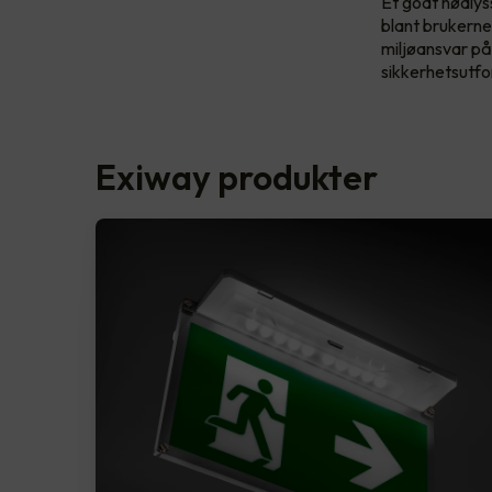
Et godt nødlyss
blant brukerne
miljøansvar på
sikkerhetsutfo
Exiway produkter