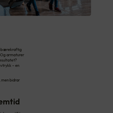
g bærekraftig
. Og armaturer
esultatet?
avtrykk – en
, men bidrar
remtid