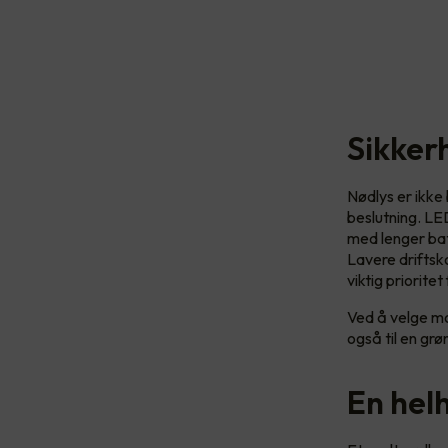
Sikker
Nødlys er ikke
beslutning. LE
med lenger bat
Lavere driftsko
viktig prioritet
Ved å velge mo
også til en grø
En helh