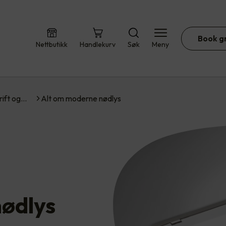
Book g
Nettbutikk
Handlekurv
Søk
Meny
rift og…
Alt om moderne nødlys
ødlys