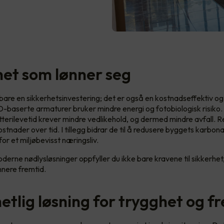
het som lønner seg
 bare en sikkerhetsinvestering; det er også en kostnadseffektiv o
D-baserte armaturer bruker mindre energi og fotobiologisk risiko
terilevetid krever mindre vedlikehold, og dermed mindre avfall. R
stnader over tid. I tillegg bidrar de til å redusere byggets karbon
 for et miljøbevisst næringsliv.
derne nødlysløsninger oppfyller du ikke bare kravene til sikkerhet
nnere fremtid.
etlig løsning for trygghet og f