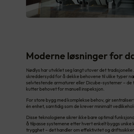
Moderne løsninger for d
Nødlys har utviklet seg langt utover det tradisjonelle
skreddersydd for å dekke behovene til ulike typer n
selvtestende armaturer eller Dicube-systemer – de 
kutter behovet for manuell inspeksjon.
For store bygg med komplekse behov, gir sentralisert
én enhet, samtidig som de krever minimalt vedlikehol
Disse teknologiene sikrer ikke bare optimal funksjonalit
å tilpasse systemene etter hvert enkelt byggs unike
trygghet – det handler om effektivitet og driftssikke