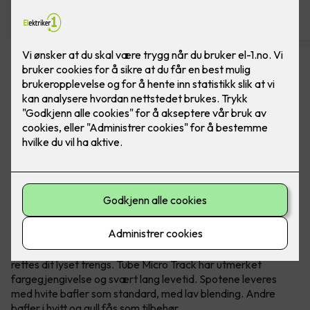
Spotskinne - Tube Micro Track,
Hvit
Ferdig montert spotskinne fra SG Armaturen.
Hvit
Tube Micro Track er en skinne med slanke, presise spoter
med minimalistisk, eksklusivt utseende. Den er lett å
montere i alle kjente takuttak og bokser i ulike typer rom i
boligen som soverom, stuer, entreer osv. Hver spot kan
rettes dit lyset trengs. Tube Micro Track har utmerket
fargegjengivelse og svært lang levetid. Spotene leveres
med hvite bafler som standard, med lav blending. Andre
bafler i hvitt og gull fås som tilbehør.