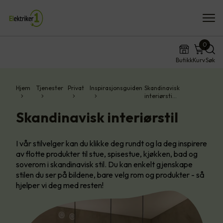
0
Butikk
Kurv
Søk
Hjem
Tjenester
Privat
Inspirasjonsguiden
Skandinavisk
interiørsti…
Skandinavisk interiørstil
I vår stilvelger kan du klikke deg rundt og la deg inspirere
av flotte produkter til stue, spisestue, kjøkken, bad og
soverom i skandinavisk stil. Du kan enkelt gjenskape
stilen du ser på bildene, bare velg rom og produkter - så
hjelper vi deg med resten!