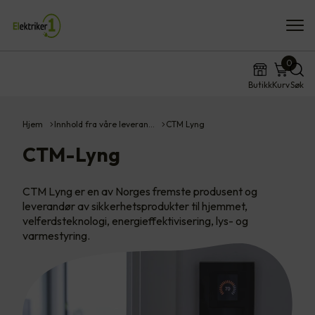
0
Butikk
Kurv
Søk
Hjem
Innhold fra våre leveran…
CTM Lyng
CTM-Lyng
CTM Lyng er en av Norges fremste produsent og
leverandør av sikkerhetsprodukter til hjemmet,
velferdsteknologi, energieffektivisering, lys- og
varmestyring.