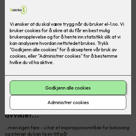
Vårt digitale showroom er dessverre
avviklet...
...men ingen fare - vi har et inspirasjonsområde for belysning
og interiør du kan ta en titt på!