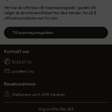
Her kan du utforske vår inspirasjonsguide. I guiden vår
velger du din interiørstil blant tre ulike trender, for så å
utforske produkter rom for rom.
Til inspirasjonsguiden
Kontakt oss
51 62 67 70
post@el-1.no
Besøksadresse
Welhavens vei 9, 4319 Sandnes
Org.no 996 086 283