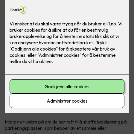
Visste du at du har krav på elbillader hjemme, uavhengig
om du bor i borettslag eller sameie? Det er godt å vite om
du har eller skal skaffe elbil.
Tidligere gjaldt det kun for sameie,
nå også for borettslag
Mange er usikre på om de har rett til å skaffe ladeløsning på
parkeringsplassen, som beboer av et sameie eller