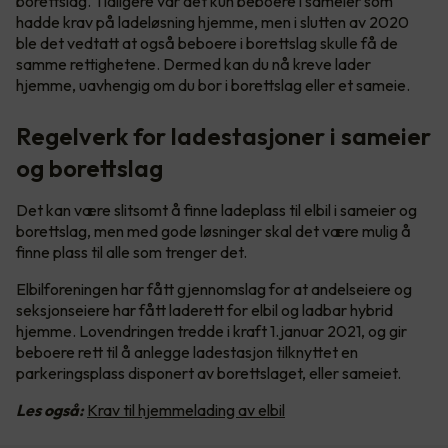
borettslag. Tidligere var det kun beboere i sameier som
hadde krav på ladeløsning hjemme, men i slutten av 2020
ble det vedtatt at også beboere i borettslag skulle få de
samme rettighetene. Dermed kan du nå kreve lader
hjemme, uavhengig om du bor i borettslag eller et sameie.
Regelverk for ladestasjoner i sameier
og borettslag
Det kan være slitsomt å finne ladeplass til elbil i sameier og
borettslag, men med gode løsninger skal det være mulig å
finne plass til alle som trenger det.
Elbilforeningen har fått gjennomslag for at andelseiere og
seksjonseiere har fått laderett for elbil og ladbar hybrid
hjemme. Lovendringen tredde i kraft 1.januar 2021, og gir
beboere rett til å anlegge ladestasjon tilknyttet en
parkeringsplass disponert av borettslaget, eller sameiet.
Les også:
Krav til hjemmelading av elbil